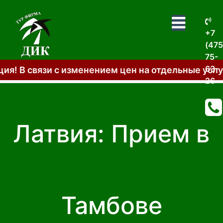
+7
(475
75-
63-
 цен на отдельные услуги общая стоимость тур
26
Латвия: Прием в
Тамбове