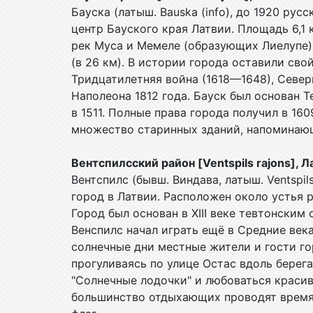
Бауска (латыш. Bauska (info), до 1920 русс
центр Бауского края Латвии. Площадь 6,1 
рек Муса и Мемеле (образующих Лиелупе
(в 26 км). В истории города оставили сво
Тридцатилетняя война (1618—1648), Северн
Наполеона 1812 года. Бауск был основан 
в 1511. Полные права города получил в 16
множество старинных зданий, напоминаю
Вентспилсский район [Ventspils rajons], 
Вентспилс (бывш. Виндава, латыш. Ventspil
город в Латвии. Расположен около устья ре
Город был основан в XIII веке тевтонским
Венспилс начал играть ещё в Средние века
солнечные дни местные жители и гости го
прогуливаясь по улице Остас вдоль берег
"Солнечные лодочки" и любоваться краси
большинство отдыхающих проводят время 