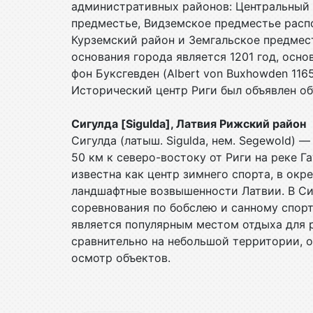
административных районов: Центральный 
предместье, Видземское предместье расп
Курземский район и Земгальское предмес
основания города является 1201 год, осн
фон Буксгевден (Albert von Buxhowden 11
Исторический центр Риги был объявлен о
Сигулда [Sigulda], Латвия Рижский район
Сигулда (латыш. Sigulda, нем. Segewold) 
50 км к северо-востоку от Риги на реке Г
известна как центр зимнего спорта, в ок
ландшафтные возвышенности Латвии. В С
соревнования по бобслею и санному спорт
является популярным местом отдыха для р
сравнительно на небольшой территории, 
осмотр объектов.