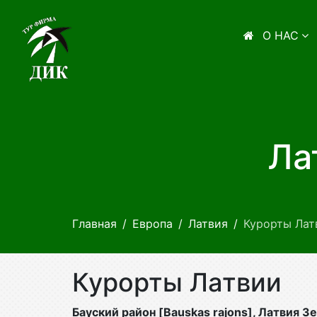
О НАС
Ла
Главная
Европа
Латвия
Курорты Лат
Курорты Латвии
Бауский район [Bauskas rajons], Латвия З