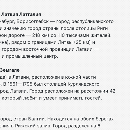
, Латвия Латгалия
инабург, Борисоглебск — город республиканского
 и значению город страны после столицы Риги
ной дороге — 218 км) со 110 тысячами жителей.
на), рядом с границами Литвы (25 км) и
м городом восточной провинции Латвии —
й и промышленный центр.
я Земгале
года) в Латвии, расположен в южной части
. В 1561—1795 был столицей Курляндского
ород Латвии. Город расположен на расстоянии 42
, который любит и умеет принимать гостей.
ород стран Балтии. Находится на обоих берегах
ения в Рижский залив. Город разделён на 6