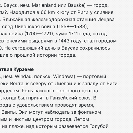
к. Бауск, нем. Marienland или Bauske) — город,
км?. Находится в 66 km к югу от Риги у слияния
). Ближайшая железнодорожная станция Иецава
й след Ливонская война (1558—1583),
ая война (1700—1721), чума 1711 года, поход
Тевтонскими рыцарями в 1443 году, стал городом
09. На сегодняшний день в Бауске сохранилось
щие о прошлой истории города.
Латвия Курземе
s, нем. Windau, польск. Windawa) — портовый
ки Вента, к северу от Лиепаи и к западу от Риги.
 орденом. Роль важного торгового центра
, когда был принят в Ганзейский союз. В
рода с удовольствием проводят время,
а Венты. Они могут наблюдать за фонтаном
вым и чистым центром города. Летом
на пляже, над которым развевается Голубой