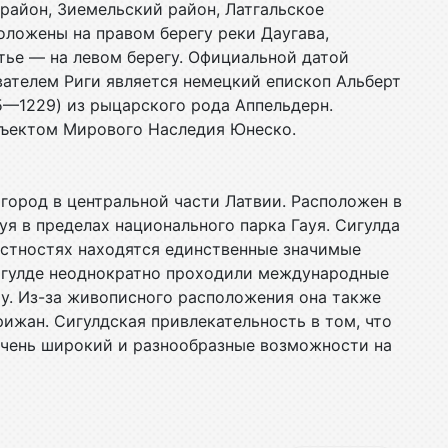
район, Зиемельский район, Латгальское
оложены на правом берегу реки Даугава,
тье — на левом берегу. Официальной датой
ователем Риги является немецкий епископ Альберт
65—1229) из рыцарского рода Аппельдерн.
бъектом Мирового Наследия Юнеско.
— город в центральной части Латвии. Расположен в
ауя в пределах национального парка Гауя. Сигулда
рестностях находятся единственные значимые
игулде неоднократно проходили международные
у. Из-за живописного расположения она также
ижан. Cигулдcкая привлекательность в том, что
очень широкий и разнообразные возможности на