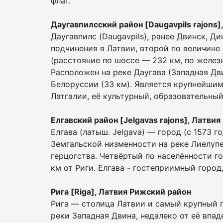
флаг.
Даугавпилсский район [Daugavpils rajons]
Даугавпилс (Daugavpils), ранее Двинск, Д
подчинения в Латвии, второй по величине
(расстояние по шоссе — 232 км, по желез
Расположен на реке Даугава (Западная Дви
Белоруссии (33 км). Является крупнейши
Латгалии, её культурный, образовательны
Елгавский район [Jelgavas rajons], Латви
Елгава (латыш. Jelgava) — город (с 1573 
Земгальской низменности на реке Лиелупе
герцогства. Четвёртый по населённости г
км от Риги. Елгава - гостеприимный город
Рига [Riga], Латвия Рижский район
Рига — столица Латвии и самый крупный г
реки Западная Двина, недалеко от её впад