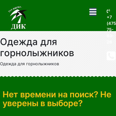
+7
(475
75-
63-
Одежда для
26
горнолыжников
Одежда для горнолыжников
Нет времени на поиск? Не
уверены в выборе?