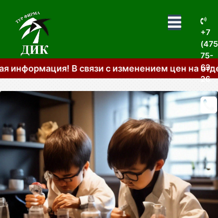
+7
(475
75-
63-
мация! В связи с изменением цен на отдельные
26