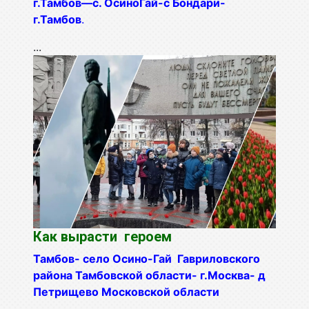
г.Тамбов—с. ОсиноГай-с Бондари-
г.Тамбов
.
...
Как вырасти героем
Тамбов- село Осино-Гай Гавриловского
района Тамбовской области- г.Москва- д
Петрищево Московской области