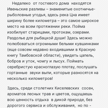
Недалеко от гостевого дома находятся
Ивеньские разливы – знаменитые охотничье-
рыболовные угодья, здесь река Цна имеет
ширину более километра – это самое широкое
место на всем протяжении реки. Пойма
изобилует старицами, протокам, озерами.
Раздолье для рыбацкой души! Здесь можно
полюбоваться огромными белыми кувшинками
(еще совсем недавно входившими в Красную
книгу Тамбовской области), увидеть цапель,
бобров и уток, чомгу и лысух. Поймать
серебристую красноглазую плотву, послушать
гортанные звуки выпи, которые разносятся на
несколько километров!
Здесь, среди столетних Киселевских сосен,
ароматов лесных трав и цветов, ощущаешь
всю ценность отдыха в дикой природе, без
дорогого сервиса и обслуживания, но по -