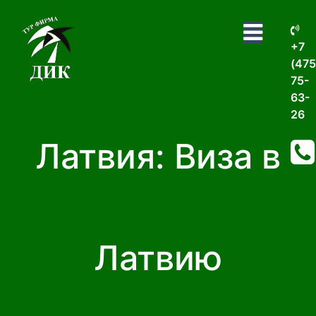
+7
(475
75-
63-
26
Латвия: Виза в
Латвию