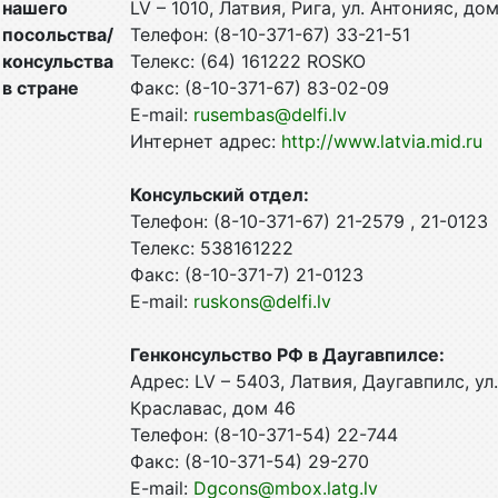
нашего
LV – 1010, Латвия, Рига, ул. Антонияс, до
посольства/
Телефон: (8-10-371-67) 33-21-51
консульства
Телекс: (64) 161222 ROSKO
в стране
Факс: (8-10-371-67) 83-02-09
E-mail:
rusembas@delfi.lv
Интернет адрес:
http://www.latvia.mid.ru
Консульский отдел:
Телефон: (8-10-371-67) 21-2579 , 21-0123
Телекс: 538161222
Факс: (8-10-371-7) 21-0123
E-mail:
ruskons@delfi.lv
Генконсульство РФ в Даугавпилсе:
Адрес: LV – 5403, Латвия, Даугавпилс, ул.
Краславас, дом 46
Телефон: (8-10-371-54) 22-744
Факс: (8-10-371-54) 29-270
E-mail:
Dgcons@mbox.latg.lv