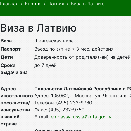
Главная
Европа
Латвия
Виза в Латвию
Виза в Латвию
Виза
Шенгенская виза
Паспорт
Въезд по з/п не < 3 мес. действия
Дети
Доверенность от родителя(-ей) на детей
Сроки
до 7 дней
выдачи виз
Адрес
Посольство Латвийской Республики в Р
иностранного
Адрес: 105062, г. Москва, ул. Чаплыгина,
посольства/
Телефон: (495) 232-9760
консульства
Факс: (495) 232-9750
в нашей
E-mail:
embassy.russia@mfa.gov.lv
стране
Консульский отдел: