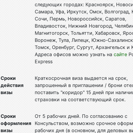
следующих городах: Красноярск, Новос
Самара, Уфа, Иркутск, Омск, Волгоград, 
Сочи, Пермь, Новороссийск, Саратов,
Владивосток, Нижний Новгород, Челябин
Магнитогорск, Тольятти, Хабаровск, Яро
Воронеж, Тула, Липецк, Южно-Сахалинск,
Томск, Оренбург, Сургут, Архангельск и 
Адреса офисов можно узнать на
сайте
P
Express
Сроки
Краткосрочная виза выдается на срок,
действия
запрошенный в приглашении / брони оте
визы
поставить "коридор" 15 дней при наличи
страховки на соответствующий срок.
Сроки
От 5 рабочих дней. По согласованию с
оформления
Консульством, возможно срочное оформ
визы
рабочих дня (в основном, для деловых ви