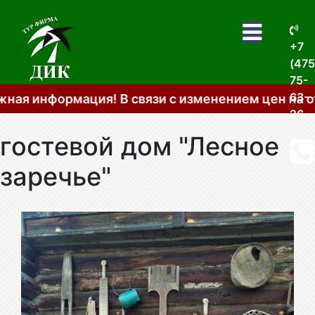
+7
(475
75-
63-
нформация! В связи с изменением цен на отдель
26
гостевой дом "Лесное
заречье"