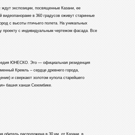
 ждут экспозиции, посвященные Казани, ее
ой видеопанораме в 360 градусов оживут старинные
ород с высоты птичьего полета. На уникальных
ому проекту с индивидуальным чертежом фасада. Все
аследия ЮНЕСКО. Это — официальная резиденция
аменный Кремль – сердце древнего города,
ение) и сверкают золотом купола старейшего
щая» башня ханши Сююмбике.
я обитель расположена в 30 км. от Казани, в