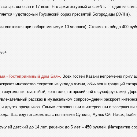
онастырь основан в 17 веке. Его архитектурный ансамбль — один из с
яется чудотворный Грузинский образ пресвятой Богородицы (XVII в).
ия состоится при наборе минимум 10 человек). Стоимость обеда 400 руб
ода.
мма «Гостеприимный дом Бая».
Всех гостей Казани непременно пригла
скроют множество секретов из уклада жизни, обычаев и традиций татарс
к, треугольник, кыстыбый, кош теле, татарский чай с сухофруктами). До
 Увлекательный рассказ в музыкальном сопровождении раскроет интере
 и других праздников. Самым сокровенным и интересным в завершении ве
ода. Вас ждут знакомства с понятиями Су юлы, Аулок Ой, Никах, Бэби 
ублей детский до 14 лет, ребёнок до 5 лет –
450
рублей. (Интерактив со