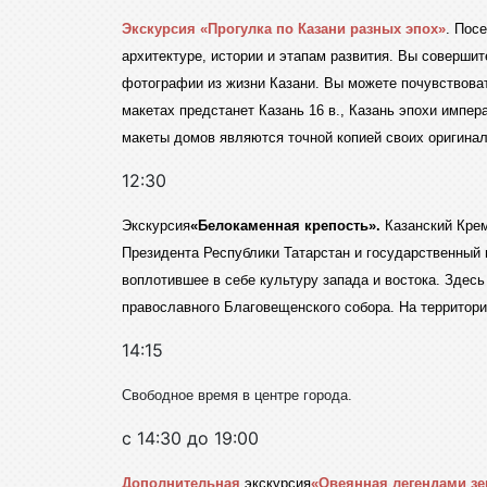
Экскурсия «Прогулка по Казани разных эпох»
. Пос
архитектуре, истории и этапам развития. Вы соверши
фотографии из жизни Казани. Вы можете почувствоват
макетах предстанет Казань 16 в., Казань эпохи импе
макеты домов являются точной копией своих оригинал
12:30
Экскурсия
«Белокаменная крепость».
Казанский Кре
Президента Республики Татарстан и государственный 
воплотившее в себе культуру запада и востока. Здес
православного Благовещенского собора. На территор
14:15
Свободное время в центре города.
с 14:30 до 19:00
Дополнительная
экскурсия
«Овеянная легендами з