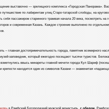
ещение выставочно — зрелищного комплекса «Городская Панорама». Вас
те путешествие по лабиринтам улиц Старо-татарской слободы, на кругов
ь себя пассажиром старинного трамвая начала 20 века, посмотреть на г
раторов и современная Казань. Каждое строение выполнено по отдельн
ов.
мль – главная достопримечательность города, памятник всемирного н
музей-заповедник, который ежегодно посещают тысячи туристов. Белок
ь взметнулись ввысь минареты главной мечети города Кул Шариф (посещ
ии крепости находится один из символов Казани — знаменитая «падаю
емля»
в Раифский Богородицкий мужской монастырь,
с обедом.
Раифска