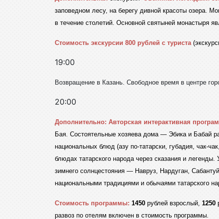
заповедном лесу, на берегу дивной красоты озера. М
в течение столетий. Основной святыней монастыря явл
Стоимость экскурсии 800 рублей с туриста
(экскурс
19:00
Возвращение в Казань. Свободное время в центре гор
20:00
Дополнительно: Авторская интерактивная програ
Бая. Состоятельные хозяева дома — Эбика и Бабай ра
национальных блюд (азу по-татарски, губадия, чак-ча
блюдах татарского народа через сказания и легенды.
зимнего солнцестояния — Навруз, Нардуган, Сабантуй
национальными традициями и обычаями татарского нар
Стоимость программы:
1450
рублей взрослый,
1250
р
развоз по отелям включен в стоимость программы.