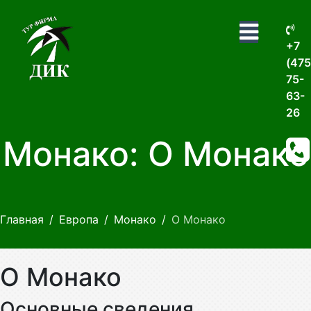
+7
(475
75-
63-
26
Монако: О Монако
Главная
Европа
Монако
О Монако
О Монако
Основные сведения