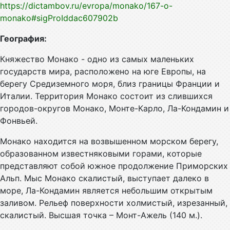
https://dictambov.ru/evropa/monako/167-o-
monako#sigProIddac607902b
География:
Княжество Монако - одно из самых маленьких
государств мира, расположено на юге Европы, на
берегу Средиземного моря, близ границы Франции и
Италии. Территория Монако состоит из слившихся
городов-округов Монако, Монте-Карло, Ла-Кондамин и
Фонвьей.
Монако находится на возвышенном морском берегу,
образованном известняковыми горами, которые
представляют собой южное продолжение Приморских
Альп. Мыс Монако скалистый, выступает далеко в
море, Ла-Кондамин является небольшим открытым
заливом. Рельеф поверхности холмистый, изрезанный,
скалистый. Высшая точка – Монт-Ажель (140 м.).