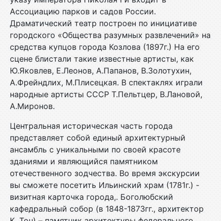
Ассоциацию парков и садов России.
Драматический театр построен по инициативе
городского «Общества разумных развлечений» на
средства купцов города Козлова (1897г.) На его
сцене блистали такие известные артисты, как
Ю.Яковлев, Е.Леонов, А.Папанов, В.Золотухин,
А.Фрейндлих, М.Плисецкая. В спектаклях играли
народные артисты СССР Т.Пельтцер, В.Лановой,
А.Миронов.
Центральная историческая часть города
представляет собой единый архитектурный
ансамбль с уникальными по своей красоте
зданиями и являющийся памятником
отечественного зодчества. Во время экскурсии
вы сможете посетить Ильинский храм (1781г.) -
визитная карточка города,. Боголюбский
кафедральный собор (в 1848-1873гг., архитектор
К. Тон) – памятник архитектуры федерального