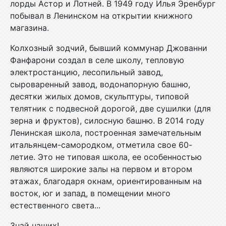
лорды Астор и Лотней. В 1949 году Илья Эренбург
побывал в Ленинском на открытии книжного
магазина.
Колхозный зодчий, бывший коммунар Джованни
Фанфарони создал в селе школу, тепловую
электростанцию, лесопильный завод,
сыроваренный завод, водонапорную башню,
десятки жилых домов, скульптуры, типовой
телятник с подвесной дорогой, две сушилки (для
зерна и фруктов), силосную башню. В 2014 году
Ленинская школа, построенная замечательным
итальянцем-самородком, отметила свое 60-
летие. Это не типовая школа, ее особенностью
являются широкие залы на первом и втором
этажах, благодаря окнам, ориентированным на
восток, юг и запад, в помещении много
естественного света...
Знай наших!..