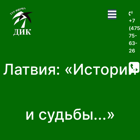
+7
(475
75-
63-
26
Латвия: «Истории
и судьбы...»