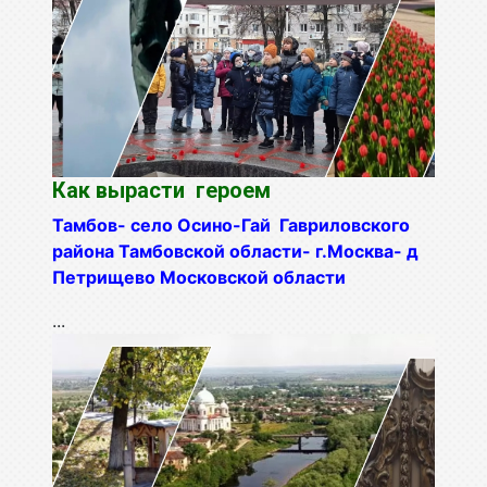
Как вырасти героем
Тамбов- село Осино-Гай Гавриловского
района Тамбовской области- г.Москва- д
Петрищево Московской области
...