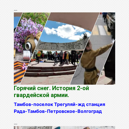
...
Горячий снег. История 2-ой
гвардейской армии.
Тамбов-поселок Трегуляй-жд станция
Рада-Тамбов-Петровское-
Волгоград
...