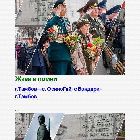
Живи и помни
г.Тамбов—с. ОсиноГай-с Бондари-
г.Тамбов
.
...