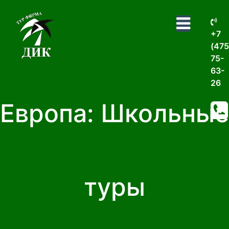
+7
(475
75-
63-
26
Европа: Школьные
туры