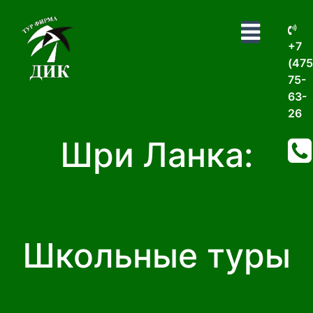
+7
(475
75-
63-
26
Шри Ланка:
Школьные туры