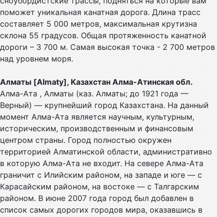
сноубордистские трассы, подняться на которые вам
поможет уникальная канатная дорога. Длина трасс
составляет 5 000 метров, максимальная крутизна
склона 55 градусов. Общая протяженность канатной
дороги – 3 700 м. Самая высокая точка - 2 700 метров
над уровнем моря.
Алматы [Almaty], Казахстан Алма-Атинская обл.
Алма-Ата , Алматы (каз. Алматы; до 1921 года —
Верный) — крупнейший город Казахстана. На данный
момент Алма-Ата является научным, культурным,
историческим, производственным и финансовым
центром страны. Город полностью окружен
территорией Алматинской области, административно
в которую Алма-Ата не входит. На севере Алма-Ата
граничит с Илийским районом, на западе и юге — с
Карасайским районом, на востоке — с Талгарским
районом. В июне 2007 года город был добавлен в
список самых дорогих городов мира, оказавшись в