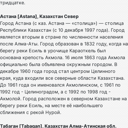
тридцатке.
Астана [Astana], Казахстан Север
Город Астана (с каз. Астана — «столица») — столица
Республики Казахстан (с 10 декабря 1997 года). Город
является вторым в стране по численности населения
после Алма-Аты. Город образован в 1832 году, когда на
берегу реки Есиль в урочище Караоткель был
основана крепость Акмола. 16 июля 1863 года Акмола
официально была объявлена окружным городом. В
декабре 1960 года город стал центром Целинного
края, куда входили все северные области Казахстана.
До 1961 года он именовался Акмолинском, с 1961 по
1992 год - Целиноградом, а с 1992 по 1998 год -
Акмолой. Город расположен в северном Казахстане на
берегу реки Есиль, на месте её наибольшего
сближения с рекой Нурой.
Табаган [Tabagan], Казахстан Алма-Атинская обл.