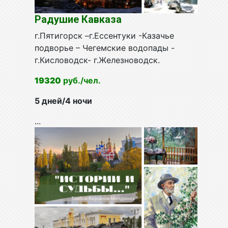
Радушие Кавказа
г.Пятигорск –г.Ессентуки -Казачье
подворье – Чегемские водопады -
г.Кисловодск- г.Железноводск.
19320
руб./чел
.
5 дней/4 ночи
...