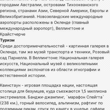
городами Австралии, островами Тихоокеанского
региона, странами Азии, Северной Америки, Европы и
Великобританией. Новозеландские международные
аэропорты расположены в Окленде (главный
международный аэропорт), Веллингтоне и
Крайстчерче
Туризм
Среди достопримечательностей - картинная галерея в
Окленде, там же музей транспорта и техники, Розовый
сад Парнелла. В Веллингтоне: Национальная галерея
искусств, Национальный музей с великолепными
коллекциями экспонатов из области этнографии и
естественной истории.
Квинстаун - игровая площадка нации, настоящая
столица для безумцев, куда съезжаются 1,5 миллиона
экстремалов. Банджи-джампинг, `марафон Спейгта`
(238 км.), горный велосипед, альпинизм, рафтинг по
подземным рекам, спуск по канату в ущелье, сафари