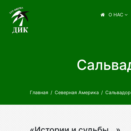
О НАС
Сальвад
Главная
Северная Америка
Сальвадор
«Истории и судьбы...»