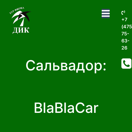
+7
(475
75-
63-
26
Сальвадор:
BlaBlaCar