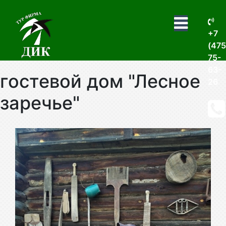
+7
(475
75-
63-
гостевой дом "Лесное
26
заречье"