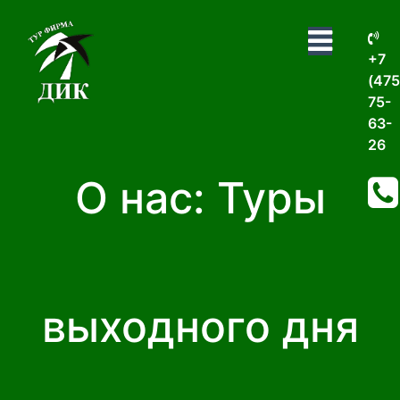
+7
(475
75-
63-
26
О нас: Туры
выходного дня