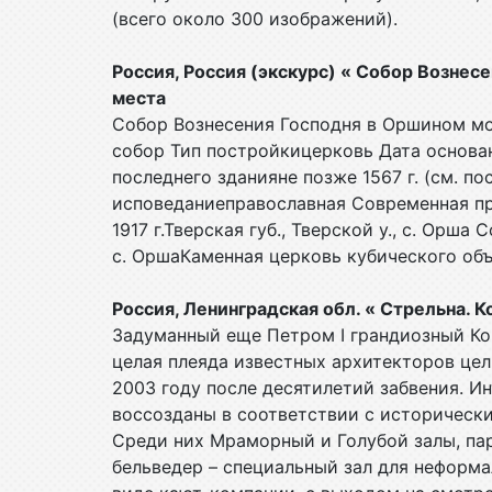
(всего около 300 изображений).
Россия, Россия (экскурс) « Собор Возне
места
Собор Вознесения Господня в Оршином м
собор Тип постройкицерковь Дата основани
последнего зданияне позже 1567 г. (см. п
исповеданиеправославная Современная п
1917 г.Тверская губ., Тверской у., с. Орш
с. ОршаКаменная церковь кубического объ
Россия, Ленинградская обл. « Стрельна. 
Задуманный еще Петром I грандиозный Ко
целая плеяда известных архитекторов цел
2003 году после десятилетий забвения. И
воссозданы в соответствии с историческ
Среди них Мраморный и Голубой залы, па
бельведер – специальный зал для неформа