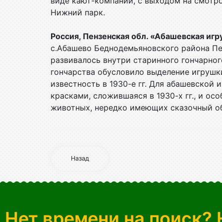
виде кают-компании, с выходом на смотр
Нижний парк.
Россия, Пензенская обл. «Абашевская иг
с.Абашево Беднодемьяновского района Пе
развивалось внутри старинного гончарног
гончарства обусловило выделение игрушк
известность в 1930-е гг. Для абашевской
красками, сложившаяся в 1930-х гг., и о
животных, нередко имеющих сказочный о
Назад
Нет времени на поиск? 