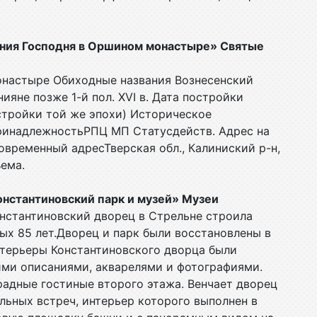
сения Господня в Оршином монастыре» Святые
онастыре Обиходные названия Вознесенский
яне позже 1-й пол. XVI в. Дата постройки
остройки той же эпохи) Историческое
ринадлежностьРПЦ МП Статусдейств. Адрес на
а Современный адресТверская обл., Калиниский р-н,
ема.
Константиновский парк и музей» Музеи
нстантиновский дворец в Стрельне строила
ых 85 лет.Дворец и парк были восстановлены в
нтерьеры Константиновского дворца были
ими описаниями, акварелями и фотографиями.
радные гостиные второго этажа. Венчает дворец
льных встреч, интерьер которого выполнен в