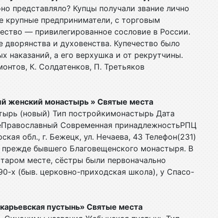
оно представляло? Купцы получали звание лично
ые крупные предприниматели, с торговым
чество — привилегированное сословие в России.
е дворянства и духовенства. Купечество было
х наказаний, а его верхушка и от рекрутчины.
онтов, К. Солдатенков, П. Третьяков
кий женский монастырь » Святые места
тырь (новый) Тип постройкимонастырь Дата
иеПравославный Современная принадлежностьРПЦ
ая обл., г. Бежецк, ул. Нечаева, 43 Телефон(231)
ь прежде бывшего Благовещенского монастыря. В
старом месте, сёстры были первоначально
-х (быв. церковно-приходская школа), у Спасо-
Макарьевская пустынь» Святые места