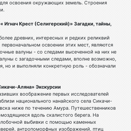
 для освоения окружающих земель. Строения
и.
 Игнач Крест (Селигерский)» Загадки, тайны,
более древних, интересных и редких реликвий
 первоначальном освоении этих мест, являются
очные валуны - со следами высеченной на них не
Валуны с загадочными следами, вполне возможно,
, но и выполняли конкретную роль - обозначали
Сикачи-Аляна» Экскурсии
разивших воображение первых исследователей
вблизи национального нанайского села Сикачи-
ровска ниже по течению Амура. Путешественников
омоздящиеся вдоль скалистого берега. На
желобочной выбивки с помощью каменных
зверей, антропоморфных изображений, птиц