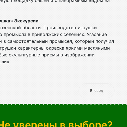
овую площадку башни и с панорамным видом на
рушка» Экскурсии
нзенской области. Производство игрушки
о промысла в приволжских селениях. Угасание
и в самостоятельный промысел, который получил
 игрушки характерны окраска яркими масляными
собые скульптурные приемы в изображении
блик.
Вперед
Не уверены в выборе?