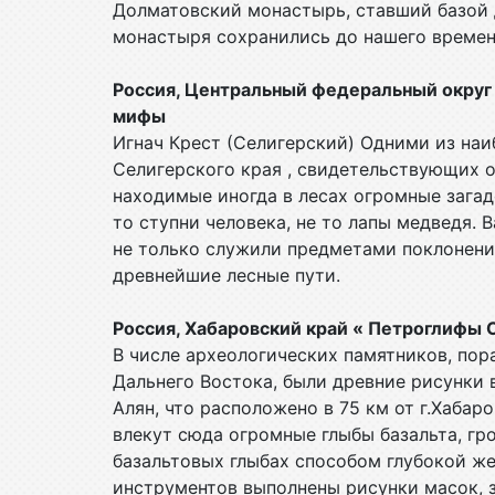
Долматовский монастырь, ставший базой
монастыря сохранились до нашего времен
Россия, Центральный федеральный округ «
мифы
Игнач Крест (Селигерский) Одними из наи
Селигерского края , свидетельствующих о
находимые иногда в лесах огромные загад
то ступни человека, не то лапы медведя. 
не только служили предметами поклонения
древнейшие лесные пути.
Россия, Хабаровский край « Петроглифы 
В числе археологических памятников, по
Дальнего Востока, были древние рисунки 
Алян, что расположено в 75 км от г.Хаба
влекут сюда огромные глыбы базальта, гр
базальтовых глыбах способом глубокой 
инструментов выполнены рисунки масок, 