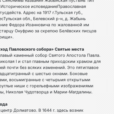
ь Синонимы названия Жабынская пустынь Тип
 Историческое исповеданиеПравославная
действ. Адрес на 1917 г.Тульская губ.,
сТульская обл., Белевский р-н, д. Жабынь
вание Федора Иоанновича по жалованной им
 старцу Онуфрию за скрепою Белёвских писцов
рищи».
риход Павловского собора» Святые места
главый каменный собор Святого Апостола Павла.
иколая I и стал главным приходским храмом для
ей почти без всяких изменений. Это пятиглавое
надцатигранный с шестью окнами. Боковые
ицами, восьмигранные с четырьмя открытыми
круглые ниши с горельефными изображениями
ены, Николая Чудотворца и Марии-Магдалины.
рода
ентр Долматово. В 1644 г. здесь возник