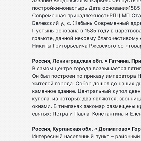
азвание Введенская Макарьевская пустын
постройкимонастырь Дата основания1585
Современная принадлежностьРПЦ МП Статус
Белевский у., с. Жабынь Современный адре
Пустынь основана в 1585 году в царство
грамоте, данной некоему благочестивому
Никиты Григорьевича Ржевского со «това
Россия, Ленинградская обл. « Гатчина. П
В самом центре города возвышается пяти
Он был построен по приказу императора Н
жителей города. Собор дошел до наших дн
каменное здание. Центральный купол две
купола, из которых два являются, звонн
окнами. В тимпанах закомар размещены 
святых: Петра и Павла, Константина и Ел
Россия, Курганская обл. « Долматово» Го
Интересный населенный пункт – районный ц