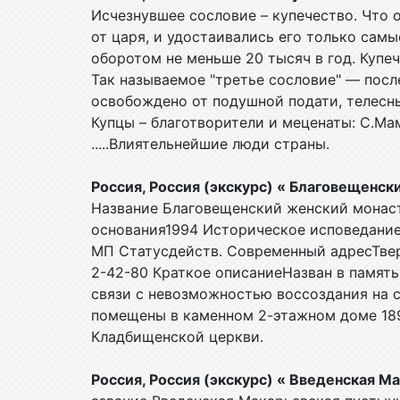
Исчезнувшее сословие – купечество. Что 
от царя, и удостаивались его только сам
оборотом не меньше 20 тысяч в год. Купе
Так называемое "третье сословие" — посл
освобождено от подушной подати, телесны
Купцы – благотворители и меценаты: С.Мам
.....Влиятельнейшие люди страны.
Россия, Россия (экскурс) « Благовещенс
Название Благовещенский женский монас
основания1994 Историческое исповедан
МП Статусдейств. Современный адресТверск
2-42-80 Краткое описаниеНазван в памят
связи с невозможностью воссоздания на 
помещены в каменном 2-этажном доме 1890
Кладбищенской церкви.
Россия, Россия (экскурс) « Введенская 