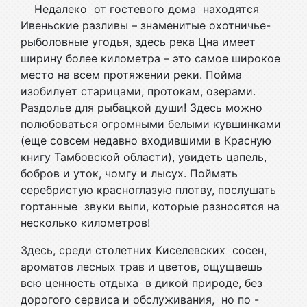
Недалеко от гостевого дома находятся
Ивеньские разливы – знаменитые охотничье-
рыболовные угодья, здесь река Цна имеет
ширину более километра – это самое широкое
место на всем протяжении реки. Пойма
изобилует старицами, протокам, озерами.
Раздолье для рыбацкой души! Здесь можно
полюбоваться огромными белыми кувшинками
(еще совсем недавно входившими в Красную
книгу Тамбовской области), увидеть цапель,
бобров и уток, чомгу и лысух. Поймать
серебристую красноглазую плотву, послушать
гортанные звуки выпи, которые разносятся на
несколько километров!
Здесь, среди столетних Киселевских сосен,
ароматов лесных трав и цветов, ощущаешь
всю ценность отдыха в дикой природе, без
дорогого сервиса и обслуживания, но по -