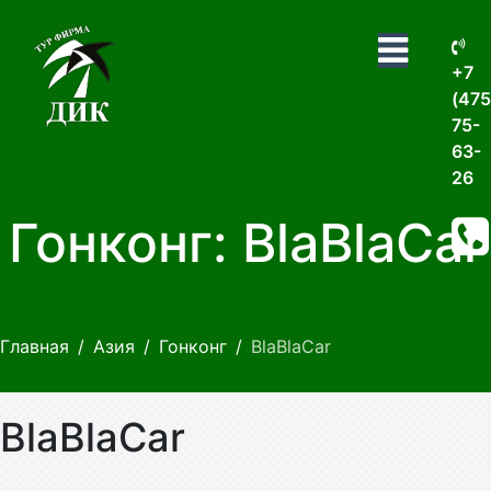
+7
(475
75-
63-
26
Гонконг: BlaBlaCar
Главная
Азия
Гонконг
BlaBlaCar
BlaBlaCar