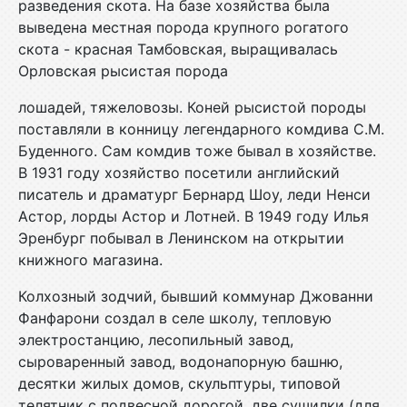
разведения скота. На базе хозяйства была
выведена местная порода крупного рогатого
скота - красная Тамбовская, выращивалась
Орловская рысистая порода
лошадей, тяжеловозы. Коней рысистой породы
поставляли в конницу легендарного комдива С.М.
Буденного. Сам комдив тоже бывал в хозяйстве.
В 1931 году хозяйство посетили английский
писатель и драматург Бернард Шоу, леди Ненси
Астор, лорды Астор и Лотней. В 1949 году Илья
Эренбург побывал в Ленинском на открытии
книжного магазина.
Колхозный зодчий, бывший коммунар Джованни
Фанфарони создал в селе школу, тепловую
электростанцию, лесопильный завод,
сыроваренный завод, водонапорную башню,
десятки жилых домов, скульптуры, типовой
телятник с подвесной дорогой, две сушилки (для