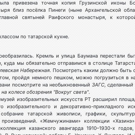
ыла привезена точная копия Грузинской иконы Б
тыря близ посёлка Пинеги (ныне Архангельской обла
главной святыней Раифского монастыря, к котор
классом по татарской кухне.
преобразилась. Кремль и улица Баумана перестали бы
, куда мы обязательно отправимся в столице Татарст
левская Набережная
. Посмотреть каким должно быть 
отом, пройдя немного пешком, можно погрузиться в 
азани посмотрите на необыкновенный
ЗАГС, сделанный 
ь
на колесе обозрения "Вокруг света"
.
й музей изобразительных искусств РТ расширил площа
о изобразительного и декоративно-прикладного ис
обрание татарской живописи, графики, скульптур
 произведений. «Жемчужинами» коллекции «Хазинэ»
 коллекция казанского авангарда 1910–1930-х годов