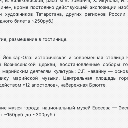
, В. Вильковиской; работы Б. Урманче, Х. Якупова, И. 
азине», кроме постоянно действующей экспозиции изо
и художников Татарстана, других регионов России
дного билета ~250руб.)
ие, размещение в гостинице.
г. Йошкар-Ола: историческая и современная столица
ы Вознесенской церкви, восстановленные соборы го
 марийским деятелям культуры: С.Г. Чавайну — осно
ику марийской музыки. Центральная площадь гор
действом «12 апостолов», набережная Брюгге.
ние музея города, национальный музей Евсеева — Экс
т ~150руб. до ~300руб.)