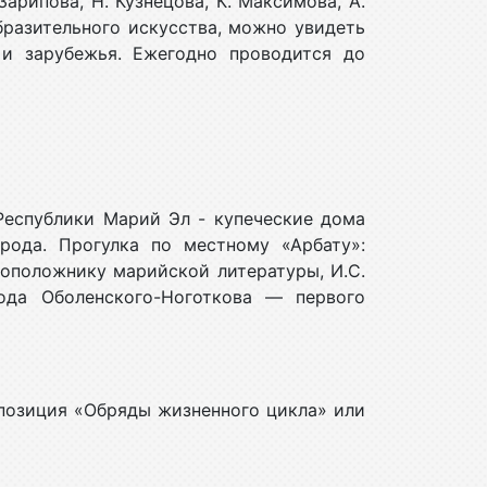
Зарипова, Н. Кузнецова, К. Максимова, А.
бразительного искусства, можно увидеть
 и зарубежья. Ежегодно проводится до
 Республики Марий Эл - купеческие дома
рода. Прогулка по местному «Арбату»:
воположнику марийской литературы, И.С.
ода Оболенского-Ноготкова — первого
позиция «Обряды жизненного цикла» или