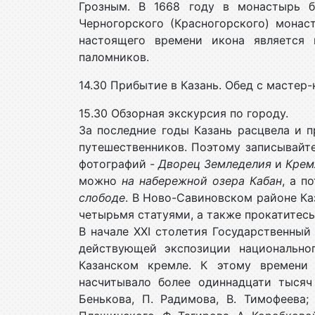
Грозным. В 1668 году в монастырь б
Черногорского (Красногорского) монас
настоящего времени икона является 
паломников.
14.30 Прибытие в Казань. Обед с мастер-
15.30 Обзорная экскурсия по городу.
За последние годы Казань расцвела и 
путешественников. Поэтому записывайте
фотографий -
Дворец Земледелия
и
Крем
можно
на набережной озера Кабан
, а п
слободе
. В Ново-Савиновском районе К
четырьмя статуями, а также прокатитес
В начале XXI столетия Государственны
действующей экспозиции национальног
Казанском кремле. К этому времени с
насчитывало более одиннадцати тысяч
Бенькова, П. Радимова, В. Тимофеева;