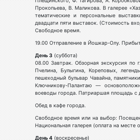
Плещинского, Ф. Тагирова, А. Коробковой
Прокопьева, В. Маликова. В галерее «Х
тематические и персональные выставк
двадцати пяти выставок. (Стоимость вхо
Свободное время.
19.00 Отправление в Йошкар-Олу. Прибыт
День 3
(суббота)
08.00 Завтрак. Обзорная экскурсия по 
Пчелина, Булыгина, Кореповых, легенд
пешеходный бульвар Чавайна, памятники
Ключникову-Палантаю — основоположн
воеводы города. Патриаршая площадь с 
Обед в кафе города.
Свободное время или на выбор: Посеще
Национальная галерея (оплата на месте о
День 4
(воскресенье)