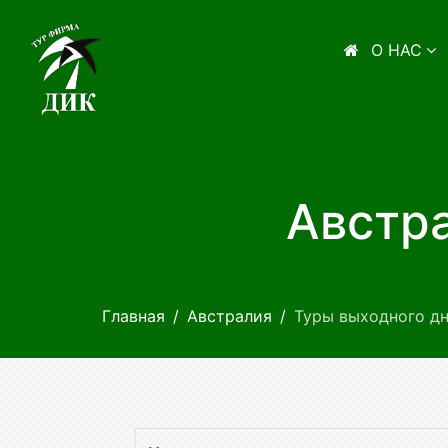
О НАС
Австра
Главная
Австралия
Туры выходного д