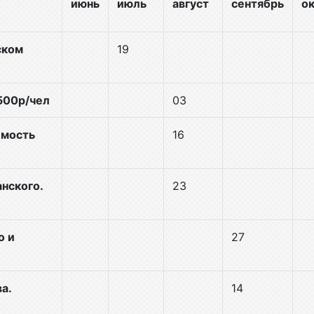
июнь
июль
август
сентябрь
о
ском
19
500р/чел
03
имость
16
нского.
23
о и
27
а.
14