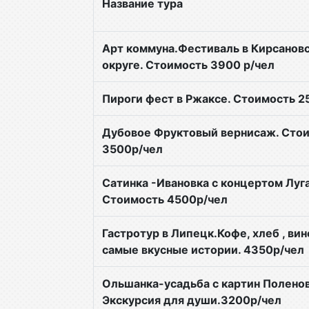
Название тура
Арт коммуна.Фестиваль в Кирсанов
округе. Стоимость 3900 р/чел
Пироги фест в Ржаксе. Стоимость 2
Дубовое Фруктовый вернисаж. Сто
3500р/чел
Сатинка -Ивановка с концертом Луга
Стоимость 4500р/чел
Гастротур в Липецк.Кофе, хлеб , вин
самые вкусные истории. 4350р/чел
Ольшанка-усадьба с картин Поленов
Экскурсия для души.3200р/чел