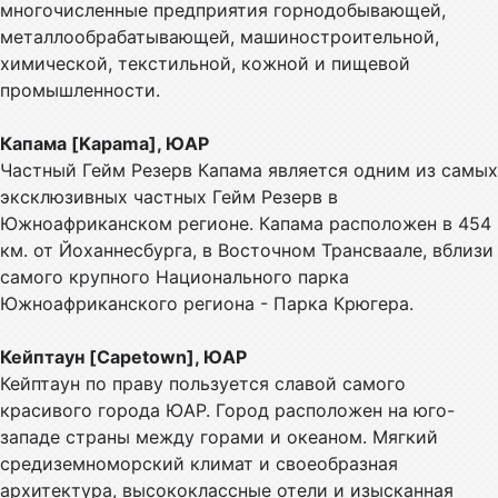
многочисленные предприятия горнодобывающей,
металлообрабатывающей, машиностроительной,
химической, текстильной, кожной и пищевой
промышленности.
Капама [Kapama], ЮАР
Частный Гейм Резерв Капама является одним из самых
эксклюзивных частных Гейм Резерв в
Южноафриканском регионе. Капама расположен в 454
км. от Йоханнесбурга, в Восточном Трансваале, вблизи
самого крупного Национального парка
Южноафриканского региона - Парка Крюгера.
Кейптаун [Capetown], ЮАР
Кейптаун по праву пользуется славой самого
красивого города ЮАР. Город расположен на юго-
западе страны между горами и океаном. Мягкий
средиземноморский климат и своеобразная
архитектура, высококлассные отели и изысканная