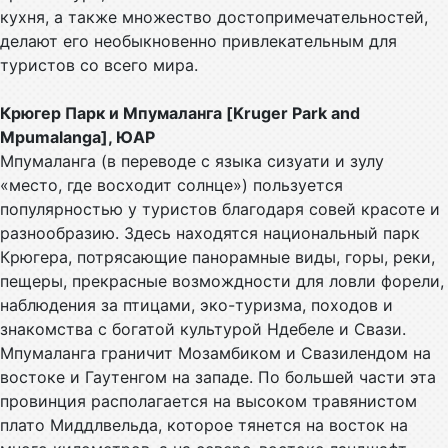
кухня, а также множество достопримечательностей,
делают его необыкновенно привлекательным для
туристов со всего мира.
Крюгер Парк и Мпумаланга [Kruger Park and
Mpumalanga], ЮАР
Мпумаланга (в переводе с языка сизуати и зулу
«место, где восходит солнце») пользуется
популярностью у туристов благодаря совей красоте и
разнообразию. Здесь находятся национальный парк
Крюгера, потрясающие панорамные виды, горы, реки,
пещеры, прекрасные возмождности для ловли форели,
наблюдения за птицами, эко-туризма, походов и
знакомства с богатой культурой Ндебеле и Свази.
Мпумаланга граничит Мозамбиком и Свазилендом на
востоке и Гаутенгом на западе. По большей части эта
провинция располагается на высоком травянистом
плато Миддлвельда, которое тянется на восток на