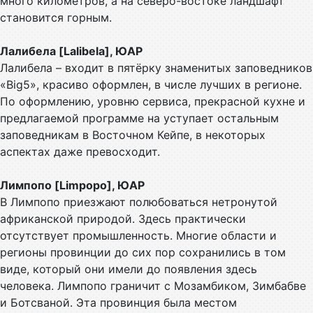
много километров, а на северо-востоке ландшафт
становится горным.
Лалибела [Lalibela], ЮАР
Лалибела – входит в пятёрку знаменитых заповедников
«Big5», красиво оформлен, в числе лучших в регионе.
По оформлению, уровню сервиса, прекрасной кухне и
предлагаемой программе на уступает остальным
заповедникам в Восточном Кейпе, в некоторых
аспектах даже превосходит.
Лимпопо [Limpopo], ЮАР
В Лимпопо приезжают полюбоваться нетронутой
африканской природой. Здесь практически
отсутствует промышленность. Многие области и
регионы провинции до сих пор сохранились в том
виде, который они имели до появления здесь
человека. Лимпопо граничит с Мозамбиком, Зимбабве
и Ботсваной. Эта провинция была местом