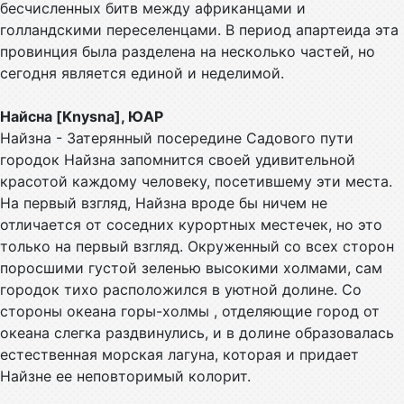
бесчисленных битв между африканцами и
голландскими переселенцами. В период апартеида эта
провинция была разделена на несколько частей, но
сегодня является единой и неделимой.
Найсна [Knysna], ЮАР
Найзна - Затерянный посередине Садового пути
городок Найзна запомнится своей удивительной
красотой каждому человеку, посетившему эти места.
На первый взгляд, Найзна вроде бы ничем не
отличается от соседних курортных местечек, но это
только на первый взгляд. Окруженный со всех сторон
поросшими густой зеленью высокими холмами, сам
городок тихо расположился в уютной долине. Со
стороны океана горы-холмы , отделяющие город от
океана слегка раздвинулись, и в долине образовалась
естественная морская лагуна, которая и придает
Найзне ее неповторимый колорит.