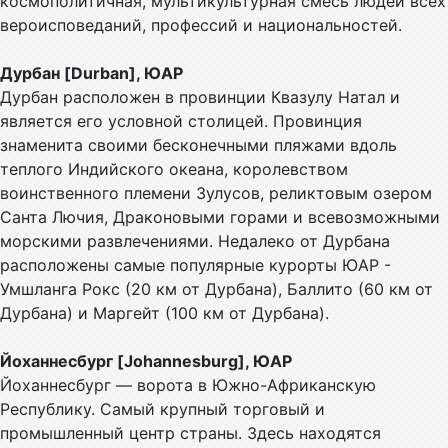
космополитичная, мультикультурная смесь людей всех
вероисповеданий, профессий и национальностей.
Дурбан [Durban], ЮАР
Дурбан расположен в провинции Квазулу Натал и
является его условной столицей. Провинция
знаменита своими бесконечными пляжами вдоль
теплого Индийского океана, королевством
воинственного племени Зулусов, реликтовым озером
Санта Лючия, Драконовыми горами и всевозможными
морскими развлечениями. Недалеко от Дурбана
расположены самые популярные курорты ЮАР -
Умшланга Рокс (20 км от Дурбана), Баллито (60 км от
Дурбана) и Маргейт (100 км от Дурбана).
Йоханнесбург [Johannesburg], ЮАР
Йоханнесбург — ворота в Южно-Африканскую
Республику. Самый крупный торговый и
промышленный центр страны. Здесь находятся