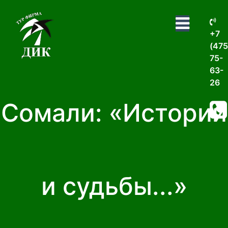
+7
(475
75-
63-
26
Сомали: «Истории
и судьбы...»