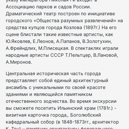
Ассоциацию парков и садов России.
Драматический театр построен по инициативе
городского «Общества разумных развлечений» на
средства купцов города Козлова (1897г.) На его
сцене блистали такие известные артисты, как
Ю.Яковлев, Е.Леонов, А.Папанов, В.Золотухин,
А.Фрейндлих, М.Плисецкая. В спектаклях играли
народные артисты СССР Т.Пельтцер, В.Лановой,
А.Миронов.
Центральная историческая часть города
представляет собой единый архитектурный
ансамбль с уникальными по своей красоте
зданиями и являющийся памятником
отечественного зодчества. Во время экскурсии
вы сможете посетить Ильинский храм (1781г.) -
визитная карточка города,. Боголюбский
кафедральный собор (в 1848-1873гг., архитектор
К. Тон) – памятник архитектуры федерального