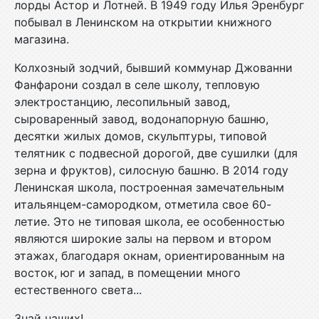
лорды Астор и Лотней. В 1949 году Илья Эренбург
побывал в Ленинском на открытии книжного
магазина.
Колхозный зодчий, бывший коммунар Джованни
Фанфарони создал в селе школу, тепловую
электростанцию, лесопильный завод,
сыроваренный завод, водонапорную башню,
десятки жилых домов, скульптуры, типовой
телятник с подвесной дорогой, две сушилки (для
зерна и фруктов), силосную башню. В 2014 году
Ленинская школа, построенная замечательным
итальянцем-самородком, отметила свое 60-
летие. Это не типовая школа, ее особенностью
являются широкие залы на первом и втором
этажах, благодаря окнам, ориентированным на
восток, юг и запад, в помещении много
естественного света...
Знай наших!..