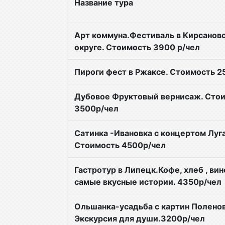
Название тура
Арт коммуна.Фестиваль в Кирсанов
округе. Стоимость 3900 р/чел
Пироги фест в Ржаксе. Стоимость 2
Дубовое Фруктовый вернисаж. Сто
3500р/чел
Сатинка -Ивановка с концертом Луга
Стоимость 4500р/чел
Гастротур в Липецк.Кофе, хлеб , вин
самые вкусные истории. 4350р/чел
Ольшанка-усадьба с картин Поленов
Экскурсия для души.3200р/чел