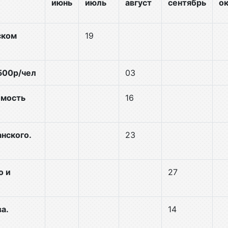
июнь
июль
август
сентябрь
о
ском
19
500р/чел
03
имость
16
нского.
23
о и
27
а.
14