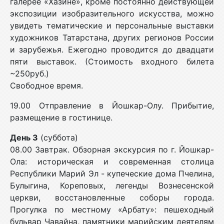
галерее «Хазине», кроме постоянно действующей
экспозиции изобразительного искусства, можно
увидеть тематические и персональные выставки
художников Татарстана, других регионов России
и зарубежья. Ежегодно проводится до двадцати
пяти выставок. (Стоимость входного билета
~250руб.)
Свободное время.
19.00 Отправление в Йошкар-Олу. Прибытие,
размещение в гостинице.
День 3
(суббота)
08.00 Завтрак. Обзорная экскурсия по г. Йошкар-
Ола: историческая и современная столица
Республики Марий Эл - купеческие дома Пчелина,
Булыгина, Кореповых, легенды Вознесенской
церкви, восстановленные соборы города.
Прогулка по местному «Арбату»: пешеходный
бульвар Чавайна, памятники марийским деятелям