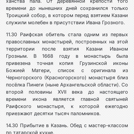
ханства пала. От деревянной крепости того
времени до нынешних дней сохранился только
Троицкий собор, в котором перед взятием Казани
служили молебен в присутствии Ивана Грозного.
11.30 Раифская обитель стала одним из первых
православных монастырей, построенных на этой
территории после взятия Казани Иваном
Грозным. В 1668 году в монастырь была
привезена точная копия Грузинской иконы
Божией Матери, список с оригинала из
Черногорского (Красногорского) монастыря близ
посёлка Пинеги (ныне Архангельской области). Со
второй половины XVII века до настоящего
времени икона является главной святыней
Раифского монастыря, к которой ежегодно
приезжают десятки тысяч паломников.
14.30 Прибытие в Казань. Обед с мастер-классом
по татарской кухне.