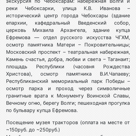
экскурсия по Чебоксарам: набережная Волги и
реки Чебоксарки, улица К.В. Иванова –
исторический центр города Чебоксары (здание
епархии, кафедральный Введенский собор,
церковь Михаила Архангела, здание купца
Ефремова — отдел русского искусства ЧГХМ,
осмотр памятника Матери – Покровительницы;
Московский проспект – театральная набережная,
Камень счастья, добра, любви и света – Таганаит;
площадь Республики (часовня Рождества
Христова), осмотр памятника В.И.Чапаеву;
Республиканский мемориальный парк Победы –
осмотр парка и проход через символичные
гранитные врата к Монументу Воинской Славы,
Вечному огню, берегу Волги; пешеходная прогулка
по бульвару купца Ефремова.
Посещение музея тракторов (оплата на месте от
~150руб. до ~250руб.)