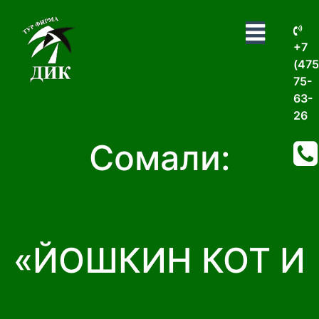
+7
(475
75-
63-
26
Сомали:
«ЙОШКИН КОТ И