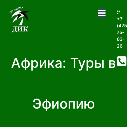
+7
(475
75-
63-
26
Африка: Туры в
Эфиопию