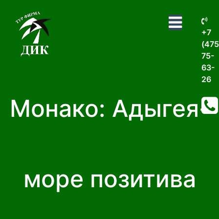
+7
(475
75-
63-
26
Монако: Адыгея-
море позитива