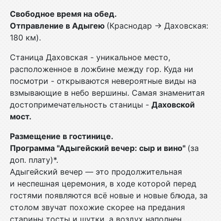
Свободное время на обед.
Отправление в Адыгею
(Краснодар → Даховская:
180 км).
Станица Даховская - уникальное место,
расположенное в ложбине между гор. Куда ни
посмотри - открываются невероятные виды на
взмывающие в небо вершины. Самая знаменитая
достопримечательность станицы -
Даховской
мост.
Размещение в гостинице.
Программа "Адыгейский вечер: сыр и вино"
(за
доп. плату)*.
Адыгейский вечер — это продолжительная
и неспешная церемония, в ходе которой перед
гостями появляются всё новые и новые блюда, за
столом звучат похожие скорее на предания
старины тосты и шутки, а воздух наполнен