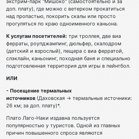
экстрим-парк "Мишоко" (самостоятельно и за
доп. плату), где можно с ветерком прокатиться
над пропастью, покорить скалы или просто
прогуляться по краю одноименного каньона.
К услугам посетителей:
три троллея, две виа
ферраты, роупджампинг, дюльфер, скалодром
(детский и взрослый), пещера с виа ферратой,
слэклайн, каньонинг, походная баня и специально
подготовленная территория для игры в пейнтбол.
ИЛИ
- Посещение термальных
источников
(Даховская → термальные источники:
26 км; за доп. плату)*.
Плато Лаго-Наки издавна пользуется
популярностью у туристов. Одной из главных
причин повышенного спроса являются