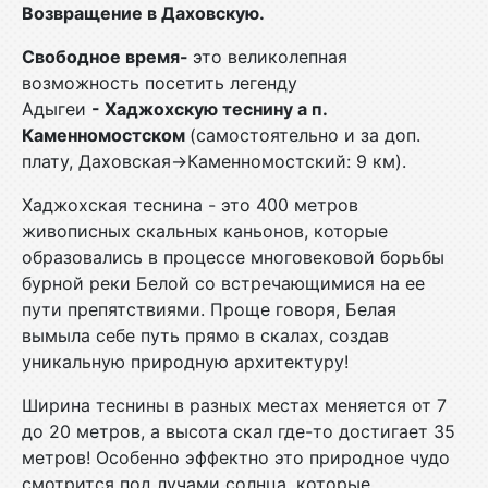
Возвращение в Даховскую.
Свободное время-
это великолепная
возможность посетить легенду
Адыгеи
- Хаджохскую теснину а п.
Каменномостском
(самостоятельно и за доп.
плату, Даховская→Каменномостский: 9 км).
Хаджохская теснина - это 400 метров
живописных скальных каньонов, которые
образовались в процессе многовековой борьбы
бурной реки Белой со встречающимися на ее
пути препятствиями. Проще говоря, Белая
вымыла себе путь прямо в скалах, создав
уникальную природную архитектуру!
Ширина теснины в разных местах меняется от 7
до 20 метров, а высота скал где-то достигает 35
метров! Особенно эффектно это природное чудо
смотрится под лучами солнца, которые