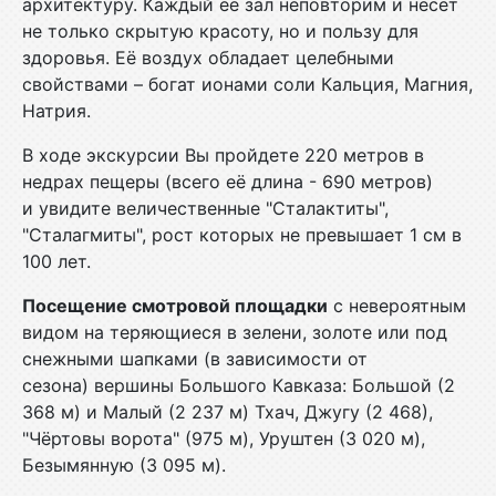
архитектуру. Каждый её зал неповторим и несёт
не только скрытую красоту, но и пользу для
здоровья. Её воздух обладает целебными
свойствами – богат ионами соли Кальция, Магния,
Натрия.
В ходе экскурсии Вы пройдете 220 метров в
недрах пещеры (всего её длина - 690 метров)
и увидите величественные "Сталактиты",
"Сталагмиты", рост которых не превышает 1 см в
100 лет.
Посещение смотровой площадки
с невероятным
видом на теряющиеся в зелени, золоте или под
снежными шапками (в зависимости от
сезона) вершины Большого Кавказа: Большой (2
368 м) и Малый (2 237 м) Тхач, Джугу (2 468),
"Чёртовы ворота" (975 м), Уруштен (3 020 м),
Безымянную (3 095 м).