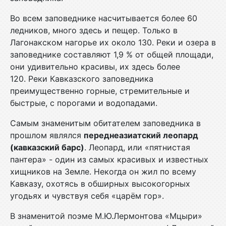
Во всем заповеднике насчитывается более 60
ледников, много здесь и пещер. Только в
Лагонакском нагорье их около 130. Реки и озера в
заповеднике составляют 1,9 % от общей площади,
они удивительно красивы, их здесь более
120. Реки Кавказского заповедника
преимущественно горные, стремительные и
быстрые, с порогами и водопадами.
Самым знаменитым обитателем заповедника в
прошлом являлся
переднеазиатский леопард
(кавказский барс)
. Леопард, или «пятнистая
пантера» - один из самых красивых и известных
хищников на Земле. Некогда он жил по всему
Кавказу, охотясь в обширных высокогорных
угодьях и чувствуя себя «царём гор».
В знаменитой поэме М.Ю.Лермонтова «Мцыри»