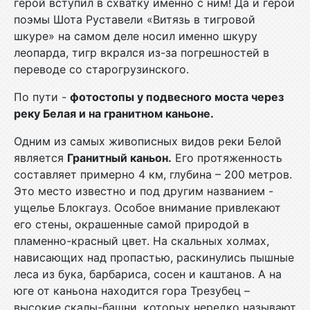
герой вступил в схватку именно с ним! Да и герой
поэмы Шота Руставели «Витязь в тигровой
шкуре» на самом деле носил именно шкуру
леопарда, тигр вкрался из-за погрешностей в
переводе со старогрузинского.
По пути -
фотостопы у подвесного моста через
реку Белая и на гранитном каньоне.
Одним из самых живописных видов реки Белой
является
Гранитный каньон.
Его протяженность
составляет примерно 4 км, глубина – 200 метров.
Это место известно и под другим названием -
ущелье Блокгауз. Особое внимание привлекают
его стены, окрашенные самой природой в
пламенно-красный цвет. На скальных холмах,
нависающих над пропастью, раскинулись пышные
леса из бука, барбариса, сосен и каштанов. А на
юге от каньона находится гора Трезубец –
высокие скалы-башни, которых нередко называют