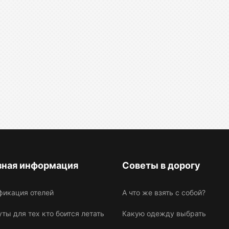
зная информация
Советы в дорогу
фикация отелей
А что же взять с собой?
ы для тех кто боится летать
Какую одежду выбрать