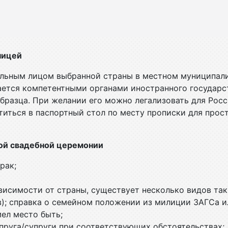
ницей
ьным лицом выбранной страны в местном муниципалит
ается компетентными органами иностранного государс
образца. При желании его можно легализовать для Рос
иться в паспортный стол по месту прописки для прост
ой свадебной церемонии
рак;
висимости от страны, существует несколько видов так
в); справка о семейном положении из милиции ЗАГСа и
мел место быть;
пруга/супруги при соответствующих обстоятельствах;