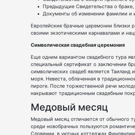
Предыдущие Свидетельства о браке, 
Документы об изменении фамилии и 
Европейские брачные церемонии близки р
своими экзотическими карнавалами и на
Символическая свадебная церемония
Еще одним вариантом свадебного тура яв
специальный сертификат о заключении бр
символических свадеб является Таиланд и
моря. Невеста, облаченная в традиционно
пироге. После торжественной речи молод
накрывают традиционным свадебным покры
Медовый месяц
Медовый месяц отличается от обычного ту
среди новобрачных пользуются романтиче
Словении, в уютных коттеджах Финляндии