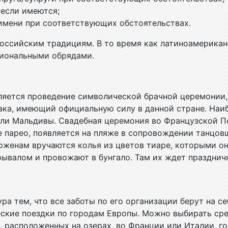
если имеются;
имени при соответствующих обстоятельствах.
оссийским традициям. В то время как латиноамерикан
циональными обрядами.
ляется проведение символической брачной церемонии,
ака, имеющий официальную силу в данной стране. На
ли Мальдивы. Свадебная церемония во Французской По
е парео, появляется на пляже в сопровождении танцов
оженам вручаются колья из цветов тиаре, которыми о
валом и провожают в бунгало. Там их ждет празднич
ра тем, что все заботы по его организации берут на с
ские поездки по городам Европы. Можно выбирать сре
, расположенных на озерах, во Франции или Италии, г