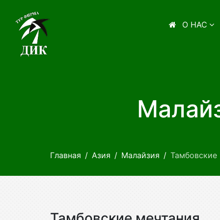
О НАС
Малайз
Главная
Азия
Малайзия
Тамбовские
Тамбовские мечтания