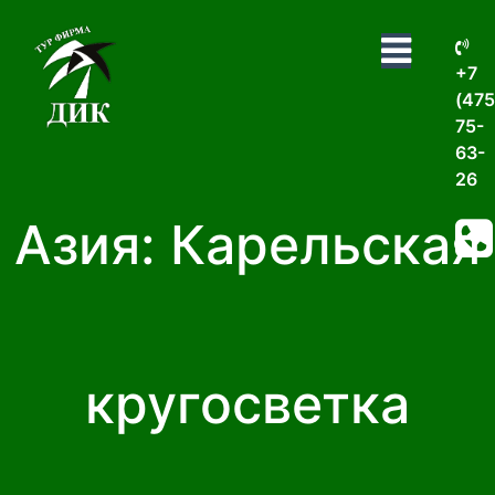
+7
(475
75-
63-
26
Азия: Карельская
кругосветка